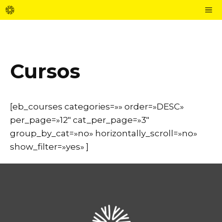
Vés
M
al
contingut
Cursos
[eb_courses categories=»» order=»DESC»
per_page=»12″ cat_per_page=»3″
group_by_cat=»no» horizontally_scroll=»no»
show_filter=»yes» ]