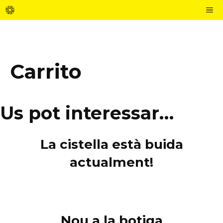
Saltar
M
al
contenido
Carrito
Us pot interessar…
La cistella està buida
actualment!
Nou a la botiga