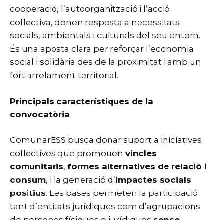
cooperació, l’autoorganització i l’acció
col·lectiva, donen resposta a necessitats
socials, ambientals i culturals del seu entorn.
És una aposta clara per reforçar l’economia
social i solidària des de la proximitat i amb un
fort arrelament territorial.
Principals característiques de la
convocatòria
ComunarESS busca donar suport a iniciatives
col·lectives que promouen
vincles
comunitaris
,
formes alternatives de relació i
consum
, i la generació d’
impactes socials
positius
. Les bases permeten la participació
tant d’entitats jurídiques com d’agrupacions
de persones físiques o jurídiques
sense