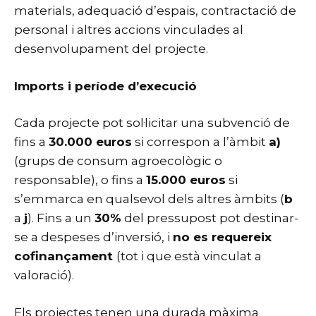
materials, adequació d’espais, contractació de
personal i altres accions vinculades al
desenvolupament del projecte.
Imports i període d’execució
Cada projecte pot sol·licitar una subvenció de
fins a
30.000 euros
si correspon a l’àmbit
a)
(grups de consum agroecològic o
responsable), o fins a
15.000 euros
si
s’emmarca en qualsevol dels altres àmbits (
b
a
j
). Fins a un
30%
del pressupost pot destinar-
se a despeses d’inversió, i
no es requereix
cofinançament
(tot i que està vinculat a
valoració).
Els projectes tenen una durada màxima