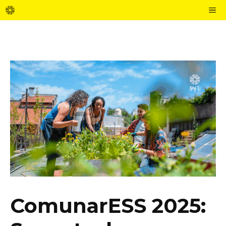
Vés
M
al
contingut
ComunarESS 2025: