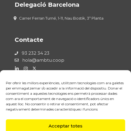
Delegació Barcelona
Carrer Ferran Turné, 1-11, Nau Bostik, 3º Planta
Contacte
93 232 34 23
hola@ambtu.coop
Per oferir les millors experiències, utilitzem tecnologies com ara galetes
Legal
per emmagatzemar i/o accedir a la informació del dispositiu. Donar el
consentiment a aquestes tecnologies ens permetrà processar dades
com ara el comportament de navegació o identificadors únics en
Política de Privadesa
aquest lloc. No consentir o retirar el consentiment, pot afectar
Avís Legal
negativament determinades característiques i funcions
Política de Cookies
Acceptar totes