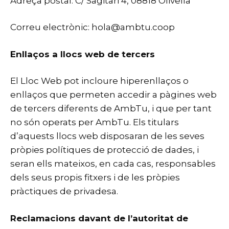
Adreça postal: C/ Sagitari 4, 08818 Olivella
Correu electrònic:
hola@ambtu.coop
Enllaços a llocs web de tercers
El Lloc Web pot incloure hiperenllaços o
enllaços que permeten accedir a pàgines web
de tercers diferents de AmbTu, i que per tant
no són operats per AmbTu. Els titulars
d’aquests llocs web disposaran de les seves
pròpies polítiques de protecció de dades, i
seran ells mateixos, en cada cas, responsables
dels seus propis fitxers i de les pròpies
pràctiques de privadesa.
Reclamacions davant de l’autoritat de