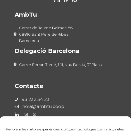
AmbTu
Carrer de Jaume Balmes, 56
08810 Sant Pere de Ribes
Barcelona
Delegació Barcelona
Carrer Ferran Turné, 1-11, Nau Bostik, 3º Planta
Contacte
93 232 34 23
hola@ambtu.coop
Per oferir les millors experiències, utilitzem tecnologies com ara galetes