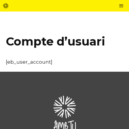
Vés
M
al
contingut
Compte d’usuari
[eb_user_account]