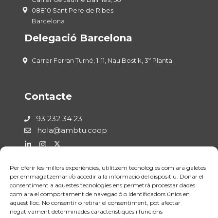
08810 Sant Pere de Ribes
Barcelona
Delegació Barcelona
Carrer Ferran Turné, 1-11, Nau Bostik, 3º Planta
Contacte
93 232 34 23
hola@ambtu.coop
Per oferir les millors experiències, utilitzem tecnologies com ara galetes
Legal
per emmagatzemar i/o accedir a la informació del dispositiu. Donar el
consentiment a aquestes tecnologies ens permetrà processar dades
com ara el comportament de navegació o identificadors únics en
Política de Privadesa
aquest lloc. No consentir o retirar el consentiment, pot afectar
Avís Legal
negativament determinades característiques i funcions