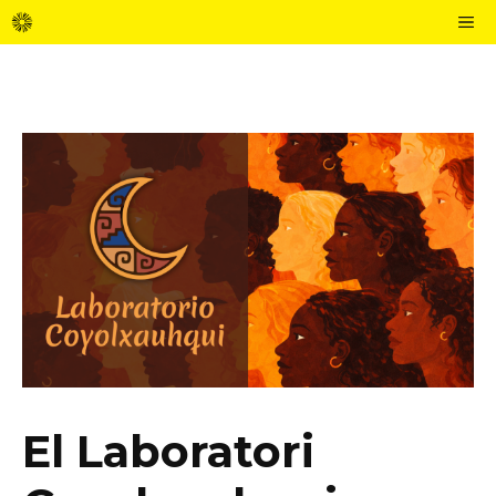
Vés
M
al
contingut
El Laboratori