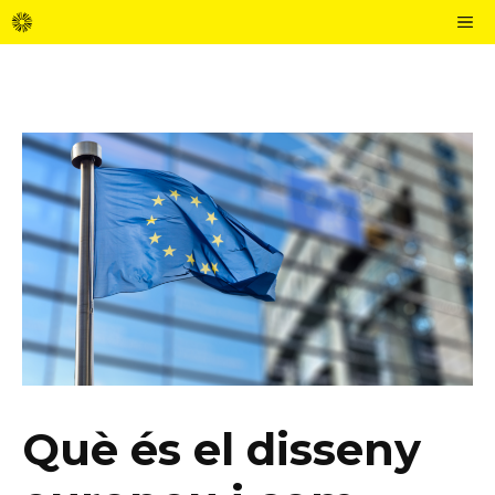
Vés
M
al
contingut
Què és el disseny