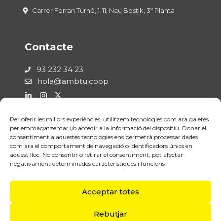
Carrer Ferran Turné, 1-11, Nau Bostik, 3º Planta
Contacte
93 232 34 23
hola@ambtu.coop
Per oferir les millors experiències, utilitzem tecnologies com ara galetes
Legal
per emmagatzemar i/o accedir a la informació del dispositiu. Donar el
consentiment a aquestes tecnologies ens permetrà processar dades
com ara el comportament de navegació o identificadors únics en
Política de Privadesa
aquest lloc. No consentir o retirar el consentiment, pot afectar
Avís Legal
negativament determinades característiques i funcions
Política de Cookies
Acceptar totes
Rebutjar